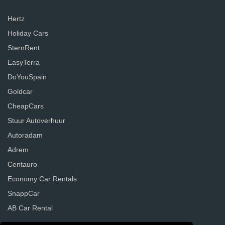
Hertz
Holiday Cars
SternRent
EasyTerra
DoYouSpain
Goldcar
CheapCars
Stuur Autoverhuur
Autoradam
Adrem
Centauro
Economy Car Rentals
SnappCar
AB Car Rental