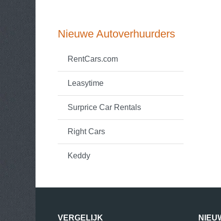
Nieuwe Autoverhuurders
RentCars.com
Leasytime
Surprice Car Rentals
Right Cars
Keddy
VERGELIJK
NIEU