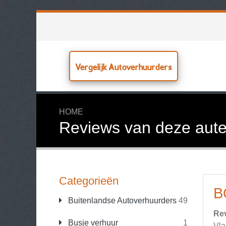
Vergelijk Autoverhuurders
HOME
Reviews van deze aute
Categorieën
B
Buitenlandse Autoverhuurders
49
Re
Busje verhuur
1
Vla