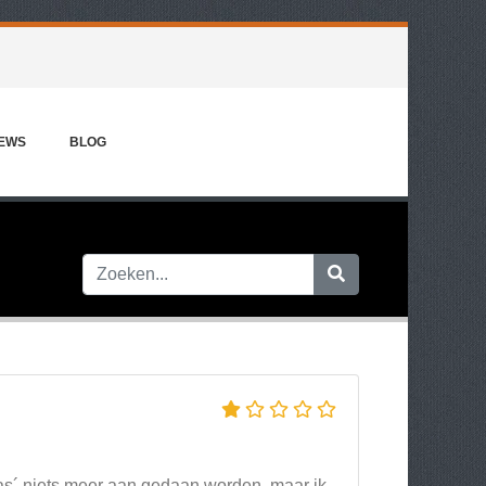
IEWS
BLOG
aas´ niets meer aan gedaan worden, maar ik