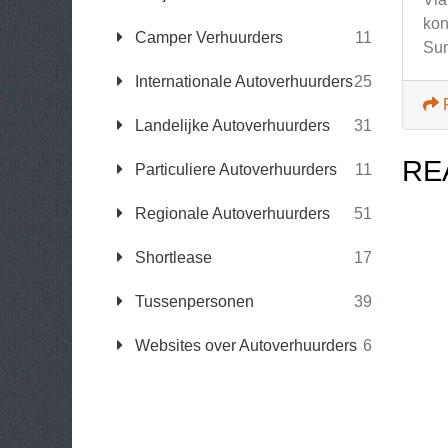
kon
Camper Verhuurders
11
Sun
Internationale Autoverhuurders
25
Landelijke Autoverhuurders
31
RE
Particuliere Autoverhuurders
11
Regionale Autoverhuurders
51
Shortlease
17
Tussenpersonen
39
Websites over Autoverhuurders
6