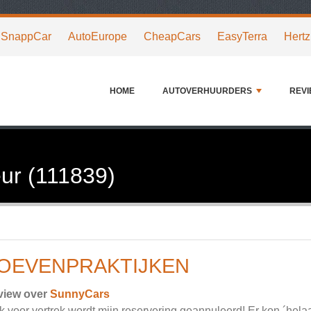
SnappCar
AutoEurope
CheapCars
EasyTerra
Hertz
HOME
AUTOVERHUURDERS
REV
ur (111839)
OEVENPRAKTIJKEN
view over
SunnyCars
k voor vertrek wordt mijn reservering geannuleerd! Er kon ´hel