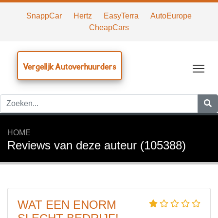
SnappCar
Hertz
EasyTerra
AutoEurope
CheapCars
Vergelijk Autoverhuurders
Tog
HOME
Reviews van deze auteur (105388)
WAT EEN ENORM