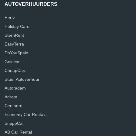
AUTOVERHUURDERS
Hertz
Holiday Cars
SternRent
EasyTerra
DoYouSpain
Goldcar
CheapCars
Stuur Autoverhuur
Autoradam
Adrem
Centauro
Economy Car Rentals
SnappCar
AB Car Rental