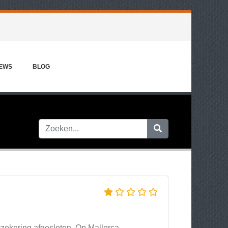
IEWS
BLOG
zekering afgesloten. Op Mallorca