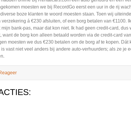
gekomen moesten we bij RecordGo eerst een uur in de rij wac
 diverse boze klanten te woord moesten staan. Toen wij uiteind
 verzekering á €230 afsluiten, of een borg betalen van €1100. I
 mijn bank-pas, maar dat kon niet. Ik had geen credit-card, dus
t, want de borg kon alleen betaald worden via de credit-card v
jgen moesten we dus €230 betalen om de borg af te kopen. Dát k
 is vast niet veel anders bij andere auto-verhuurders; als ze je 
n.
Reageer
ACTIES: