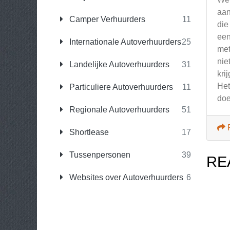
aan
Camper Verhuurders
11
die
een
Internationale Autoverhuurders
25
met
nie
Landelijke Autoverhuurders
31
kri
Het
Particuliere Autoverhuurders
11
doe
Regionale Autoverhuurders
51
Shortlease
17
Tussenpersonen
39
RE
Websites over Autoverhuurders
6