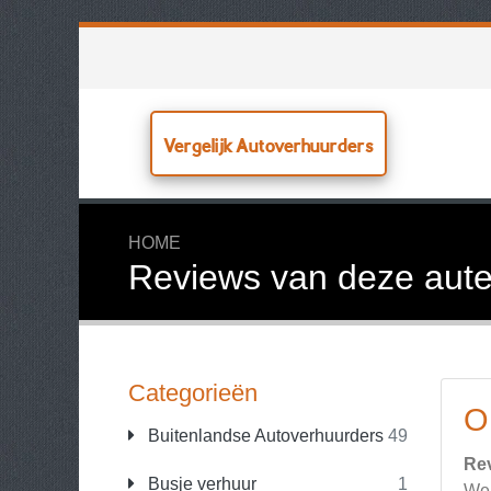
Vergelijk Autoverhuurders
HOME
Reviews van deze aute
Categorieën
O
Buitenlandse Autoverhuurders
49
Re
Busje verhuur
1
We 