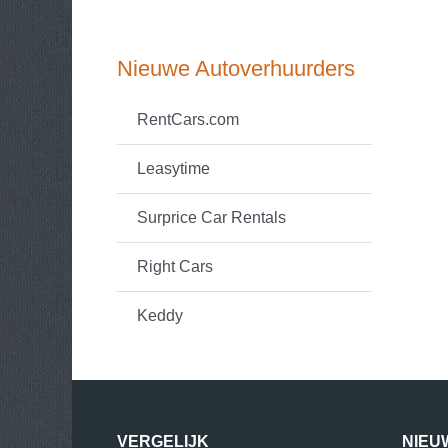
Nieuwe Autoverhuurders
RentCars.com
Leasytime
Surprice Car Rentals
Right Cars
Keddy
VERGELIJK
NIEU