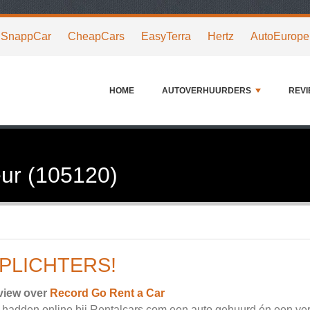
SnappCar
CheapCars
EasyTerra
Hertz
AutoEurope
HOME
AUTOVERHUURDERS
REV
ur (105120)
PLICHTERS!
view over
Record Go Rent a Car
hadden online bij Rentalcars.com een auto gehuurd én een ver