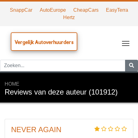
SnappCar
AutoEurope
CheapCars
EasyTerra
Hertz
Vergelijk Autoverhuurders
Tog
HOME
Reviews van deze auteur (101912)
NEVER AGAIN