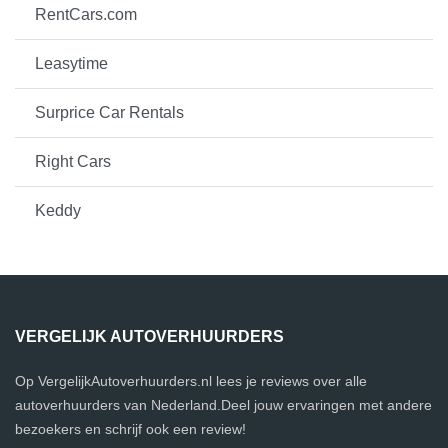
RentCars.com
Leasytime
Surprice Car Rentals
Right Cars
Keddy
VERGELIJK AUTOVERHUURDERS
Op VergelijkAutoverhuurders.nl lees je reviews over alle
autoverhuurders van Nederland.Deel jouw ervaringen met andere
bezoekers en schrijf ook een review!