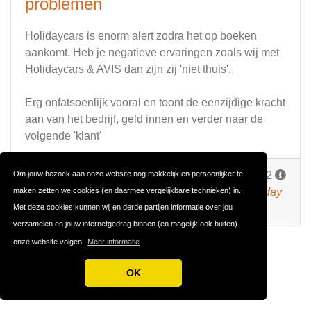
problemen
Holidaycars is enorm alert zodra het op boeken
aankomt. Heb je negatieve ervaringen zoals wij met
Holidaycars & AVIS dan zijn zij 'niet thuis'.
Erg onfatsoenlijk vooral en toont de eenzijdige kracht
aan van het bedrijf, geld innen en verder naar de
volgende 'klant'
Om jouw bezoek aan onze website nog makkelijk en persoonlijker te
Reageer
(
2 reacties
)
Door
rob
op 19 juni 2012
maken zetten we cookies (en daarmee vergelijkbare technieken) in.
Deze review bevat een officiële reactie van Holiday
Met deze cookies kunnen wij en derde partijen informatie over jou
Cars.
verzamelen en jouw internetgedrag binnen (en mogelijk ook buiten)
onze website volgen.
Meer informatie
OK
1
2
3