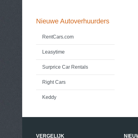
Nieuwe Autoverhuurders
RentCars.com
Leasytime
Surprice Car Rentals
Right Cars
Keddy
VERGELIJK
NIEU