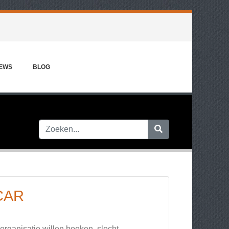
IEWS
BLOG
CAR
ganisatie willen boeken, slecht