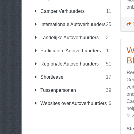
onb
Camper Verhuurders
11
Internationale Autoverhuurders
25
Landelijke Autoverhuurders
31
W
Particuliere Autoverhuurders
11
B
Regionale Autoverhuurders
51
Re
Shortlease
17
Gee
ver
Tussenpersonen
39
ond
Car
Websites over Autoverhuurders
6
hel
te 
Ste