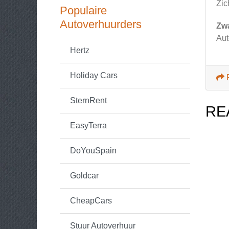
Zic
Populaire
Autoverhuurders
Zw
Aut
Hertz
Holiday Cars
SternRent
RE
EasyTerra
DoYouSpain
Goldcar
CheapCars
Stuur Autoverhuur