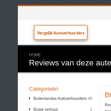
Vergelijk Autoverhuurders
HOME
Reviews van deze aute
Categorieën
B
Buitenlandse Autoverhuurders
49
Re
Busje verhuur
1
Noo