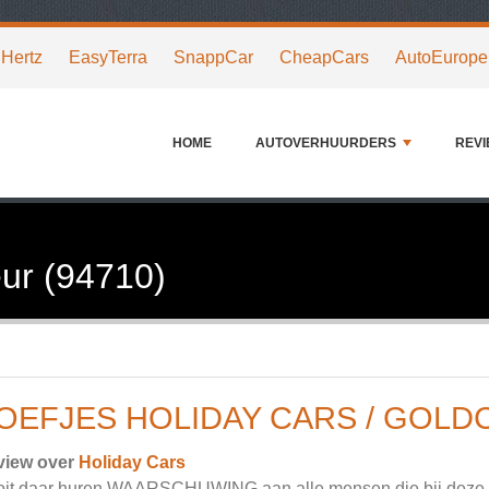
Hertz
EasyTerra
SnappCar
CheapCars
AutoEurope
HOME
AUTOVERHUURDERS
REV
ur (94710)
OEFJES HOLIDAY CARS / GOLD
view over
Holiday Cars
it daar huren WAARSCHUWING aan alle mensen die bij deze or