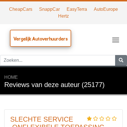
CheapCars
SnappCar
EasyTerra
AutoEurope
Hertz
Vergelijk Autoverhuurders
Tog
HOME
Reviews van deze auteur (25177)
SLECHTE SERVICE