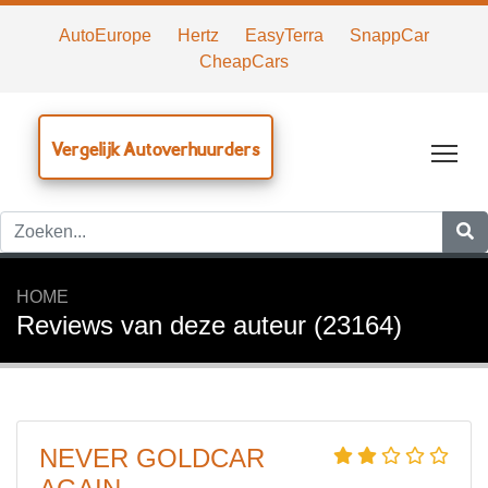
AutoEurope
Hertz
EasyTerra
SnappCar
CheapCars
Vergelijk Autoverhuurders
Tog
HOME
Reviews van deze auteur (23164)
NEVER GOLDCAR