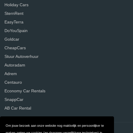
Holiday Cars
SternRent
EasyTerra
DoYouSpain
Goldcar
CheapCars
Stuur Autoverhuur
Autoradam
Adrem
Centauro
Economy Car Rentals
SnappCar
AB Car Rental
Om jouw bezoek aan onze website nog makkelijk en persoonlijker te
Contact
Privacy
maken zetten we cookies (en daarmee vergelijkbare technieken) in.