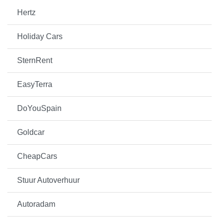
Hertz
Holiday Cars
SternRent
EasyTerra
DoYouSpain
Goldcar
CheapCars
Stuur Autoverhuur
Autoradam