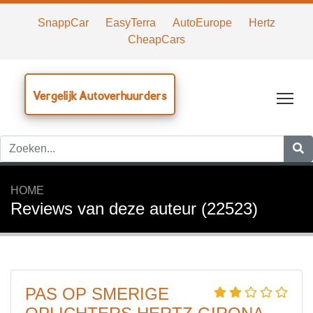
SnappCar
EasyTerra
AutoEurope
Hertz
CheapCars
Vergelijk Autoverhuurders
Tog
HOME
Reviews van deze auteur (22523)
PAS OP SMERIGE