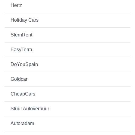
Hertz
Holiday Cars
SternRent
EasyTerra
DoYouSpain
Goldcar
CheapCars
Stuur Autoverhuur
Autoradam