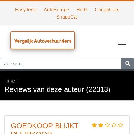
EasyTerra
AutoEurope
Hertz
CheapCars
SnappCar
Vergelijk Autoverhuurders
Tog
HOME
Reviews van deze auteur (22313)
GOEDKOOP BLIJKT