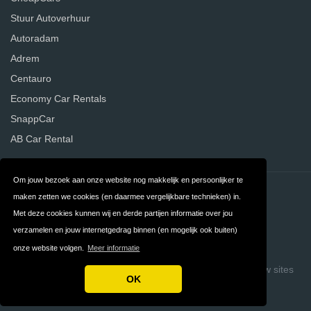
Stuur Autoverhuur
Autoradam
Adrem
Centauro
Economy Car Rentals
SnappCar
AB Car Rental
Om jouw bezoek aan onze website nog makkelijk en persoonlijker te
Contact
Privacy
maken zetten we cookies (en daarmee vergelijkbare technieken) in.
Met deze cookies kunnen wij en derde partijen informatie over jou
Algemene
FAQ
verzamelen en jouw internetgedrag binnen (en mogelijk ook buiten)
Voorwaarden
onze website volgen.
Meer informatie
Copyright © 2026 Vergelijk Autoverhuurders
Build review sites
OK
with ReviewTycoon