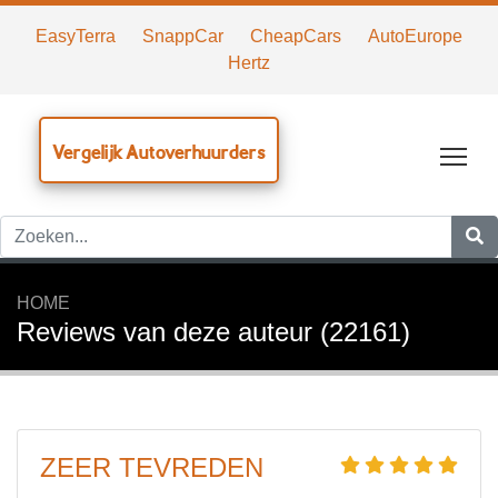
EasyTerra
SnappCar
CheapCars
AutoEurope
Hertz
Vergelijk Autoverhuurders
Tog
HOME
Reviews van deze auteur (22161)
ZEER TEVREDEN