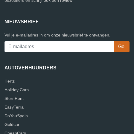
bezoekers en schrijf ook een review!
NIEUWSBRIEF
Vul je e-mailadres in om onze nieuwsbrief te ontvangen.
AUTOVERHUURDERS
Hertz
Holiday Cars
SternRent
EasyTerra
DoYouSpain
Goldcar
CheapCars