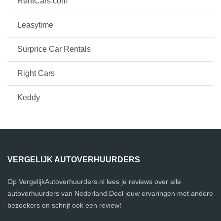
RentCars.com
Leasytime
Surprice Car Rentals
Right Cars
Keddy
VERGELIJK AUTOVERHUURDERS
Op VergelijkAutoverhuurders.nl lees je reviews over alle
autoverhuurders van Nederland.Deel jouw ervaringen met andere
bezoekers en schrijf ook een review!