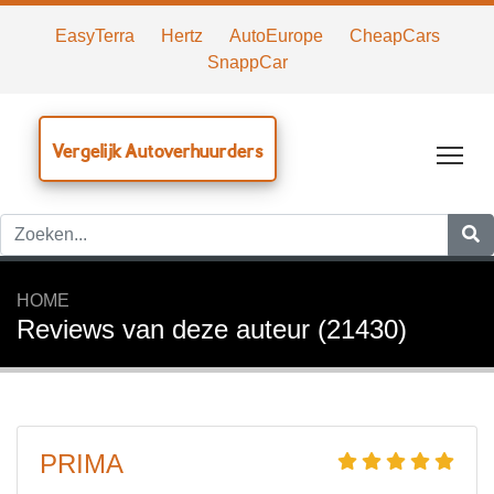
EasyTerra
Hertz
AutoEurope
CheapCars
SnappCar
Vergelijk Autoverhuurders
Tog
HOME
Reviews van deze auteur (21430)
PRIMA