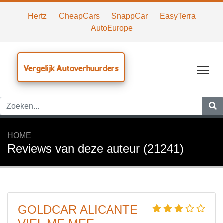
Hertz
CheapCars
SnappCar
EasyTerra
AutoEurope
Vergelijk Autoverhuurders
Tog
HOME
Reviews van deze auteur (21241)
GOLDCAR ALICANTE