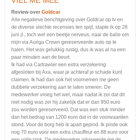
VIEL ME MEE
Review over
Goldcar
Alle negatieve berichtgeving over Goldcar op tv en
de diverse slechte recensies ten spijt, stapte ik op 28
juni jl., toch wel een beetje nerveus, naar de balie om
mijn via Auriga Crown gereserveerde auto op te
halen. Het was gelukkig rustig, dus ik was al na een
paar minuten aan de beurt.
Ik had via Cartrawler een extra verzekering
afgesloten bij Axa, waar je achteraf je schade kunt
claimen. Ik had dan ook het voornemen me geen
dubbele verzekering aan te laten smeren. De
medewerker vroeg het wel, maar nadat ik zei dat dit
niet nodig was zei hij zakelijk dat er dan 950 euro
zou worden gereserveerd. Dat was een stuk minder
dan het bedrag van 1200 euro dat in de voorwaarden
stond. Voor de borg heb ik apart gepind. Ik pinde ook
nog 70 euro voor een extra chauffeur en 88 euro voor
een volle tank. De medewerker adviseerde me de