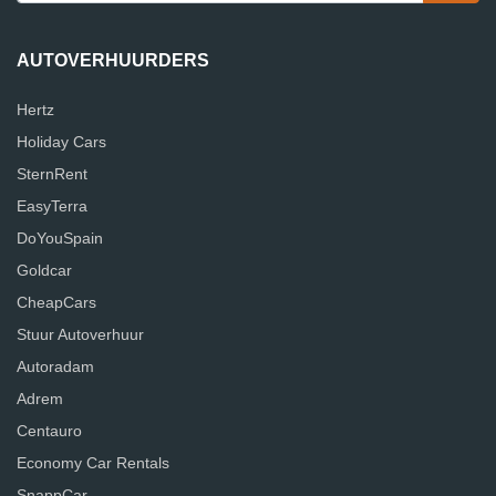
AUTOVERHUURDERS
Hertz
Holiday Cars
SternRent
EasyTerra
DoYouSpain
Goldcar
CheapCars
Stuur Autoverhuur
Autoradam
Adrem
Centauro
Economy Car Rentals
SnappCar