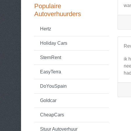
Populaire
was
Autoverhuurders
Hertz
Holiday Cars
Re
SternRent
ik 
nee
EasyTerra
had
DoYouSpain
Goldcar
CheapCars
Stuur Autoverhuur