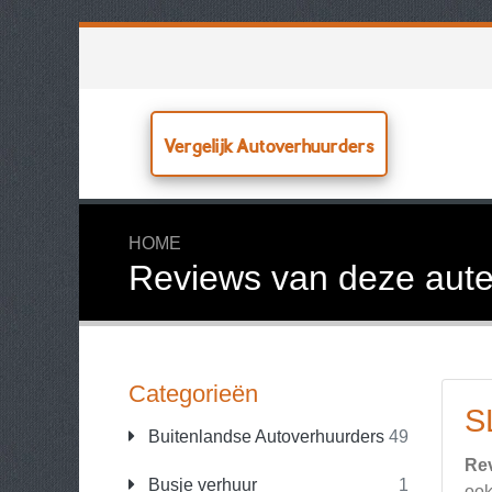
Vergelijk Autoverhuurders
HOME
Reviews van deze aute
Categorieën
S
Buitenlandse Autoverhuurders
49
Re
Busje verhuur
1
ook