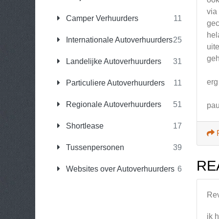
via
Camper Verhuurders
11
gec
hel
Internationale Autoverhuurders
25
uit
geh
Landelijke Autoverhuurders
31
erg
Particuliere Autoverhuurders
11
Regionale Autoverhuurders
51
pau
Shortlease
17
Tussenpersonen
39
RE
Websites over Autoverhuurders
6
Re
ik 