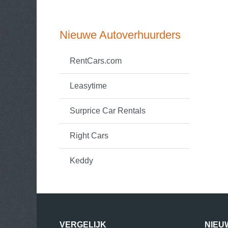
Nieuwe Autoverhuurders
RentCars.com
Leasytime
Surprice Car Rentals
Right Cars
Keddy
VERGELIJK
NIEU