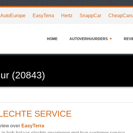
AutoEurope
EasyTerra
Hertz
SnappCar
CheapCars
HOME
AUTOVERHUURDERS
REV
ur (20843)
LECHTE SERVICE
view over
EasyTerra
 in heb helaas slechte ervaringen met hun customer service.