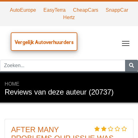
AutoEurope
EasyTerra
CheapCars
SnappCar
Hertz
Vergelijk Autoverhuurders
Tog
HOME
Reviews van deze auteur (20737)
AFTER MANY