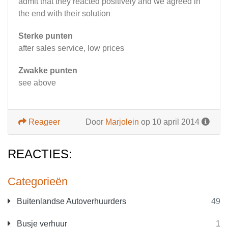
admit that they reacted positively and we agreed in
the end with their solution
Sterke punten
after sales service, low prices
Zwakke punten
see above
Reageer
Door
Marjolein
op 10 april 2014
REACTIES:
Categorieën
Buitenlandse Autoverhuurders
49
Busje verhuur
1