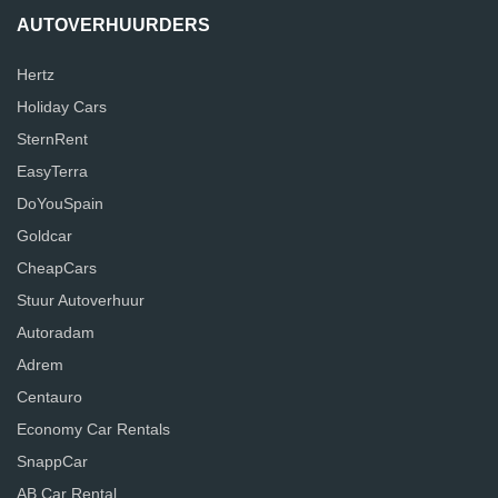
AUTOVERHUURDERS
Hertz
Holiday Cars
SternRent
EasyTerra
DoYouSpain
Goldcar
CheapCars
Stuur Autoverhuur
Autoradam
Adrem
Centauro
Economy Car Rentals
SnappCar
AB Car Rental