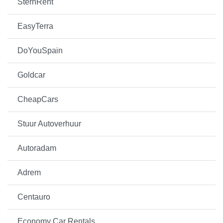
SternRent
EasyTerra
DoYouSpain
Goldcar
CheapCars
Stuur Autoverhuur
Autoradam
Adrem
Centauro
Economy Car Rentals