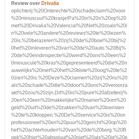
Review over
Drivalia
oplichterij:%20Onterechte%20schadeclaim%20voor
%20minuscuul%20krasje!Pa%20in%20s%20op%20
met%20Drivalia%20Valencia!%20Net%20zoals%20i
n%20vele%20andere%20reviews%20te%20lezen%
20is,%20belazeren%20zij%20de%20boel%20bij%2
0het%20inleveren%20van%20de%20auto.%20Bij%
20de%20eindinspectie%20werd%20ons%20een%2
0minuscule%20kras%20gepresenteerd%20die%20n
auwelijks%20met%20het%20blote%20oog%20te%2
0zien%20is.%20Deze%20claimen%20zij%20nu%20
als%20schade%20die%20door%20ons%20veroorza
akt%20zou%20zijn.Dit%20is%20pure%20afzetterij%
20en%20een%20makkelijke%20manier%20om%20
geld%20uit%20de%20zakken%20van%20toeristen
%20te%20kloppen.%20De%20service%20is%20on
professioneel%20en%20puur%20gericht%20op%20
het%20achterhouden%20van%20de%20borg.%20B
oek%20hier%20absoluut%20niet%20als%20je%20e