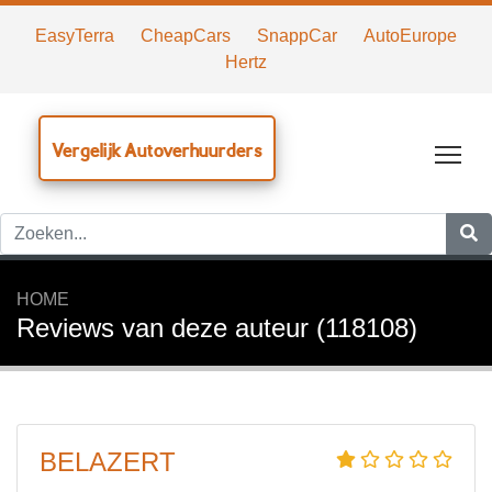
EasyTerra
CheapCars
SnappCar
AutoEurope
Hertz
Vergelijk Autoverhuurders
Tog
HOME
Reviews van deze auteur (118108)
BELAZERT