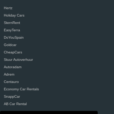
Hertz
Holiday Cars
SternRent
EasyTerra
DoYouSpain
Goldcar
CheapCars
Stuur Autoverhuur
Autoradam
Adrem
Centauro
Economy Car Rentals
SnappCar
AB Car Rental