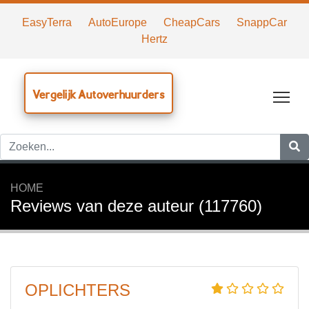
EasyTerra
AutoEurope
CheapCars
SnappCar
Hertz
Vergelijk Autoverhuurders
Tog
HOME
Reviews van deze auteur (117760)
OPLICHTERS