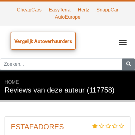
CheapCars
EasyTerra
Hertz
SnappCar
AutoEurope
Vergelijk Autoverhuurders
Tog
HOME
Reviews van deze auteur (117758)
ESTAFADORES