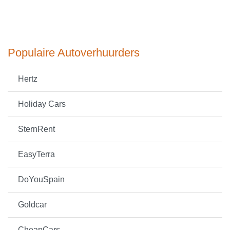
Populaire Autoverhuurders
Hertz
Holiday Cars
SternRent
EasyTerra
DoYouSpain
Goldcar
CheapCars