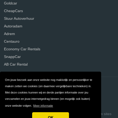
Goldcar
CheapCars
Stuur Autoverhuur
Autoradam
Adrem
Centauro
Economy Car Rentals
SnappCar
AB Car Rental
Om jouw bezoek aan onze website nog makkelijk en persoonlijker te
Contact
Privacy
maken zetten we cookies (en daarmee vergelijkbare technieken) in.
Met deze cookies kunnen wij en derde partijen informatie over jou
Algemene
FAQ
verzamelen en jouw internetgedrag binnen (en mogelijk ook buiten)
Voorwaarden
onze website volgen.
Meer informatie
Copyright © 2026 Vergelijk Autoverhuurders
Build review sites
OK