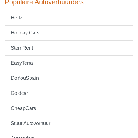
Populaire Autoverhuurders
Hertz
Holiday Cars
SternRent
EasyTerra
DoYouSpain
Goldcar
CheapCars
Stuur Autoverhuur