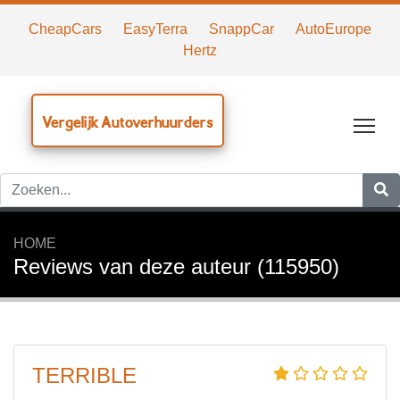
CheapCars
EasyTerra
SnappCar
AutoEurope
Hertz
Vergelijk Autoverhuurders
Tog
HOME
Reviews van deze auteur (115950)
TERRIBLE