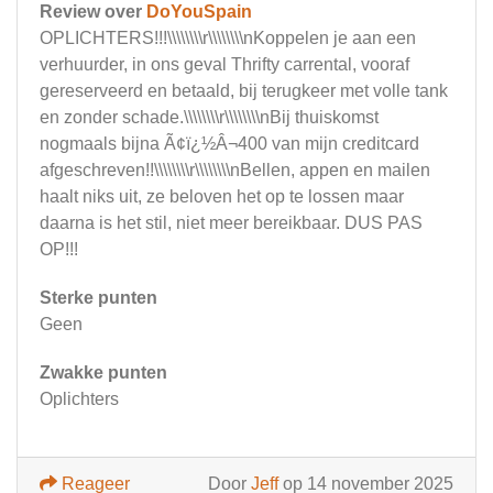
Review over
DoYouSpain
OPLICHTERS!!!\\\\\\\\r\\\\\\\\nKoppelen je aan een
verhuurder, in ons geval Thrifty carrental, vooraf
gereserveerd en betaald, bij terugkeer met volle tank
en zonder schade.\\\\\\\\r\\\\\\\\nBij thuiskomst
nogmaals bijna Ã¢ï¿½Â¬400 van mijn creditcard
afgeschreven!!\\\\\\\\r\\\\\\\\nBellen, appen en mailen
haalt niks uit, ze beloven het op te lossen maar
daarna is het stil, niet meer bereikbaar. DUS PAS
OP!!!
Sterke punten
Geen
Zwakke punten
Oplichters
Reageer
Door
Jeff
op 14 november 2025