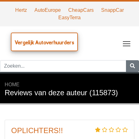
Hertz
AutoEurope
CheapCars
SnappCar
EasyTerra
Vergelijk Autoverhuurders
Tog
HOME
Reviews van deze auteur (115873)
OPLICHTERS!!