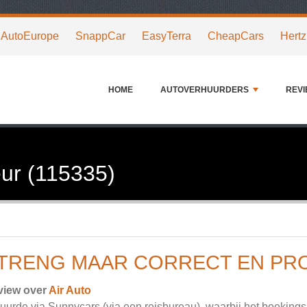
AutoEurope
SnappCar
EasyTerra
CheapCars
Hertz
HOME
AUTOVERHUURDERS
REV
ur (115335)
TRENG MAAR CORRECT EN PR
view over
Air Auto
huurde via Sunnycars (via een reisbureau), waarbij het boekingsp