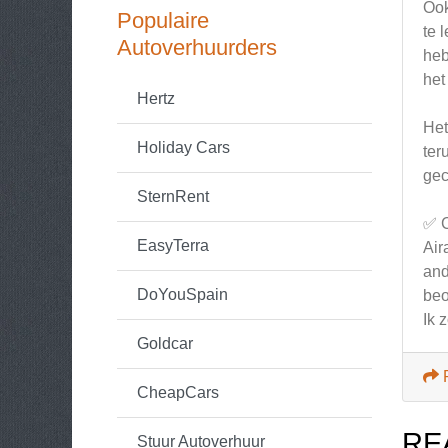
Ook
Populaire
te 
Autoverhuurders
heb
het
Hertz
Het
Holiday Cars
ter
gec
SternRent
✅ C
EasyTerra
Air
and
DoYouSpain
beo
Ik 
Goldcar
CheapCars
RE
Stuur Autoverhuur