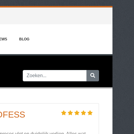
IEWS
BLOG
OFESS
roces vlot en duidelijk verliep. Alles wat