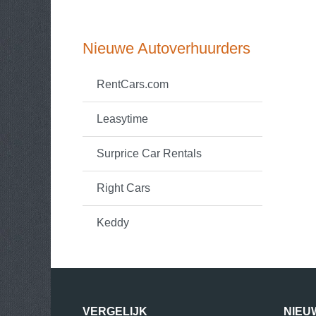
Nieuwe Autoverhuurders
RentCars.com
Leasytime
Surprice Car Rentals
Right Cars
Keddy
VERGELIJK
NIEU