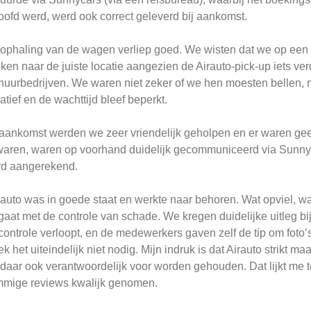
oofd werd, werd ook correct geleverd bij aankomst.
ophaling van de wagen verliep goed. We wisten dat we op een 
ken naar de juiste locatie aangezien de Airauto-pick-up iets ver
huurbedrijven. We waren niet zeker of we hen moesten bellen, m
tiatief en de wachttijd bleef beperkt.
 aankomst werden we zeer vriendelijk geholpen en er waren gee
waren, waren op voorhand duidelijk gecommuniceerd via Sunny
d aangerekend.
auto was in goede staat en werkte naar behoren. Wat opviel, wa
aat met de controle van schade. We kregen duidelijke uitleg bi
controle verloopt, en de medewerkers gaven zelf de tip om fot
ek het uiteindelijk niet nodig. Mijn indruk is dat Airauto strikt 
 daar ook verantwoordelijk voor worden gehouden. Dat lijkt me ter
mige reviews kwalijk genomen.