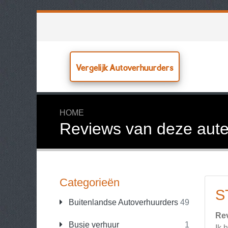
Vergelijk Autoverhuurders
HOME
Reviews van deze aute
Categorieën
S
Buitenlandse Autoverhuurders
49
Re
Busje verhuur
1
Ik 