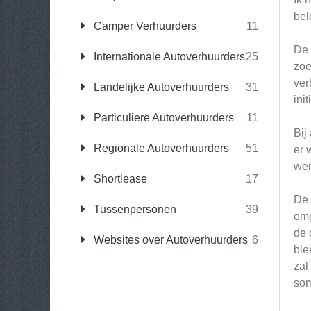
bel
Camper Verhuurders
11
De 
Internationale Autoverhuurders
25
zoe
ver
Landelijke Autoverhuurders
31
ini
Particuliere Autoverhuurders
11
Bij
Regionale Autoverhuurders
51
er 
wer
Shortlease
17
De 
Tussenpersonen
39
omg
de 
Websites over Autoverhuurders
6
ble
zal
som