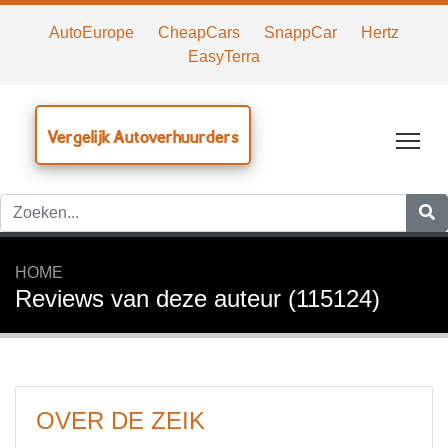
AutoEurope
CheapCars
SnappCar
Hertz
EasyTerra
Vergelijk Autoverhuurders
Tog
HOME
Reviews van deze auteur (115124)
OVER DE ZEIK