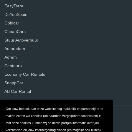
EasyTerra
DoYouSpain
Goldcar
CheapCars
Stuur Autoverhuur
Autoradam
Adrem
Centauro
Economy Car Rentals
SnappCar
AB Car Rental
Om jouw bezoek aan onze website nog makkelijk en persoonlijker te
Contact
Privacy
maken zetten we cookies (en daarmee vergelijkbare technieken) in.
Met deze cookies kunnen wij en derde partijen informatie over jou
Algemene
FAQ
verzamelen en jouw internetgedrag binnen (en mogelijk ook buiten)