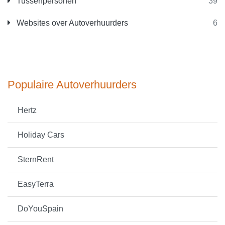
Tussenpersonen
39
Websites over Autoverhuurders
6
Populaire Autoverhuurders
Hertz
Holiday Cars
SternRent
EasyTerra
DoYouSpain