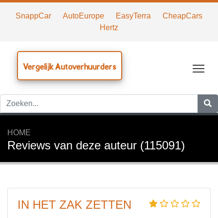
SnappCar
AutoEurope
EasyTerra
CheapCars
Hertz
Vergelijk Autoverhuurders
Tog
HOME
Reviews van deze auteur (115091)
IN HET ZAK ZETTEN