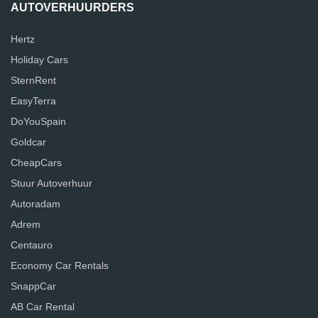
AUTOVERHUURDERS
Hertz
Holiday Cars
SternRent
EasyTerra
DoYouSpain
Goldcar
CheapCars
Stuur Autoverhuur
Autoradam
Adrem
Centauro
Economy Car Rentals
SnappCar
AB Car Rental