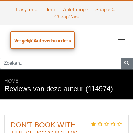
EasyTerra
Hertz
AutoEurope
SnappCar
CheapCars
Vergelijk Autoverhuurders
Tog
HOME
Reviews van deze auteur (114974)
DON’T BOOK WITH