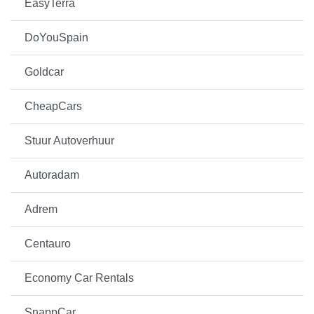
EasyTerra
DoYouSpain
Goldcar
CheapCars
Stuur Autoverhuur
Autoradam
Adrem
Centauro
Economy Car Rentals
SnappCar