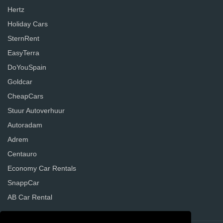
Hertz
Holiday Cars
SternRent
EasyTerra
DoYouSpain
Goldcar
CheapCars
Stuur Autoverhuur
Autoradam
Adrem
Centauro
Economy Car Rentals
SnappCar
AB Car Rental