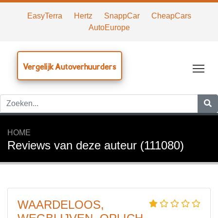
EasyTerra
Hertz
SnappCar
CheapCars
AutoEurope
Vergelijk Autoverhuurders
Tog
HOME
Reviews van deze auteur (111080)
WAARDELOOS,