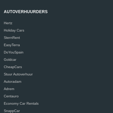
AUTOVERHUURDERS
Hertz
Holiday Cars
SternRent
EasyTerra
DoYouSpain
Goldcar
CheapCars
Stuur Autoverhuur
Autoradam
Adrem
Centauro
Economy Car Rentals
SnappCar