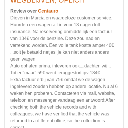
WEGBLIJVEN, OPLICH
Review over
Centauro
Dieven in Murcia en waardeloze customer service.
Huurden een wagen all in voor 13 dagen full
insurance. Na reservering onmiddellijk een factuur
van 134€ voor de benzine. Deze zou nadien
verrekend worden. Een volle tank kostte amper 40€
...soit je betaald netjes, je kan niet anders anders
geen wagen.
Auto ophalen prima, inleveren ook....dachten wij...
Tot er "maar" 59€ werd teruggestort ipv 134€.
Extra factuur erbij van 75€ omdat we de wagen
ingeleverd zouden hebben op andere locatie. Nu al 6
weken hen proberen. Contacteren via mail, website,
telefoon en messenger vandaag een antwoord:After
checking both the vehicle records and with
colleagues, we have verified that the vehicle was
returned to a different office, so the collection is
correct.