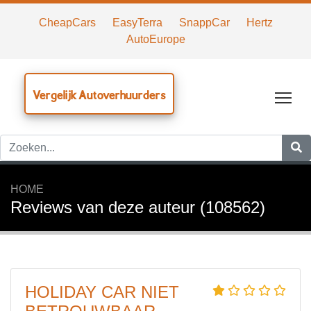
CheapCars
EasyTerra
SnappCar
Hertz
AutoEurope
Vergelijk Autoverhuurders
Tog
HOME
Reviews van deze auteur (108562)
HOLIDAY CAR NIET