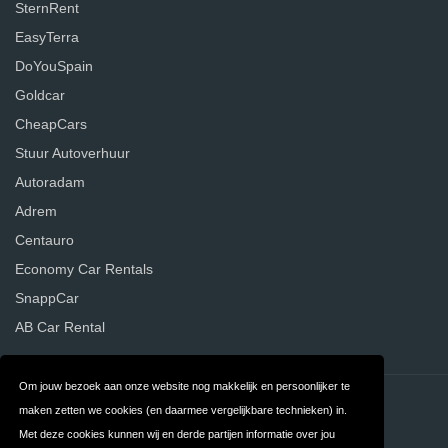
SternRent
EasyTerra
DoYouSpain
Goldcar
CheapCars
Stuur Autoverhuur
Autoradam
Adrem
Centauro
Economy Car Rentals
SnappCar
AB Car Rental
Om jouw bezoek aan onze website nog makkelijk en persoonlijker te
Contact
Privacy
maken zetten we cookies (en daarmee vergelijkbare technieken) in.
Met deze cookies kunnen wij en derde partijen informatie over jou
Algemene
FAQ