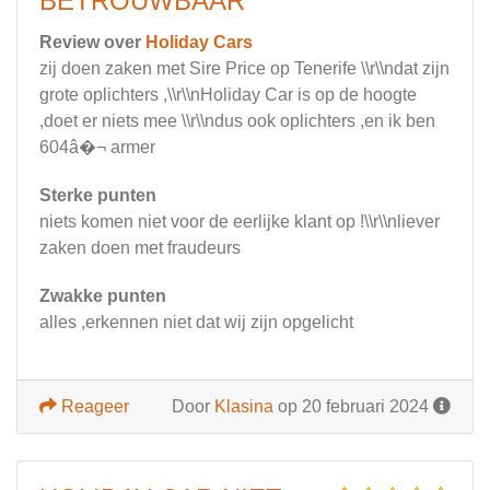
BETROUWBAAR
Review over
Holiday Cars
zij doen zaken met Sire Price op Tenerife \\r\\ndat zijn
grote oplichters ,\\r\\nHoliday Car is op de hoogte
,doet er niets mee \\r\\ndus ook oplichters ,en ik ben
604â�¬ armer
Sterke punten
niets komen niet voor de eerlijke klant op !\\r\\nliever
zaken doen met fraudeurs
Zwakke punten
alles ,erkennen niet dat wij zijn opgelicht
Reageer
Door
Klasina
op 20 februari 2024