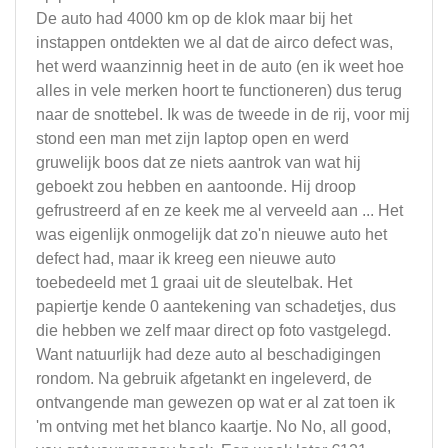
De auto had 4000 km op de klok maar bij het
instappen ontdekten we al dat de airco defect was,
het werd waanzinnig heet in de auto (en ik weet hoe
alles in vele merken hoort te functioneren) dus terug
naar de snottebel. Ik was de tweede in de rij, voor mij
stond een man met zijn laptop open en werd
gruwelijk boos dat ze niets aantrok van wat hij
geboekt zou hebben en aantoonde. Hij droop
gefrustreerd af en ze keek me al verveeld aan ... Het
was eigenlijk onmogelijk dat zo'n nieuwe auto het
defect had, maar ik kreeg een nieuwe auto
toebedeeld met 1 graai uit de sleutelbak. Het
papiertje kende 0 aantekening van schadetjes, dus
die hebben we zelf maar direct op foto vastgelegd.
Want natuurlijk had deze auto al beschadigingen
rondom. Na gebruik afgetankt en ingeleverd, de
ontvangende man gewezen op wat er al zat toen ik
'm ontving met het blanco kaartje. No No, all good,