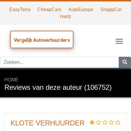
EasyTerra
CheapCars
AutoEurope
SnappCar
Hertz
Vergelijk Autoverhuurders
Tog
HOME
Reviews van deze auteur (106752)
KLOTE VERHUURDER