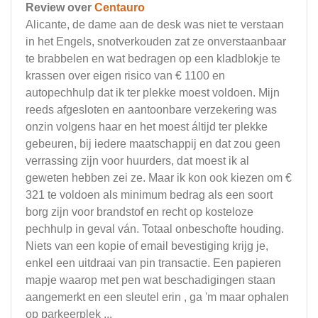
Review over
Centauro
Alicante, de dame aan de desk was niet te verstaan
in het Engels, snotverkouden zat ze onverstaanbaar
te brabbelen en wat bedragen op een kladblokje te
krassen over eigen risico van € 1100 en
autopechhulp dat ik ter plekke moest voldoen. Mijn
reeds afgesloten en aantoonbare verzekering was
onzin volgens haar en het moest áltijd ter plekke
gebeuren, bij iedere maatschappij en dat zou geen
verrassing zijn voor huurders, dat moest ik al
geweten hebben zei ze. Maar ik kon ook kiezen om €
321 te voldoen als minimum bedrag als een soort
borg zijn voor brandstof en recht op kosteloze
pechhulp in geval ván. Totaal onbeschofte houding.
Niets van een kopie of email bevestiging krijg je,
enkel een uitdraai van pin transactie. Een papieren
mapje waarop met pen wat beschadigingen staan
aangemerkt en een sleutel erin , ga 'm maar ophalen
op parkeerplek ...