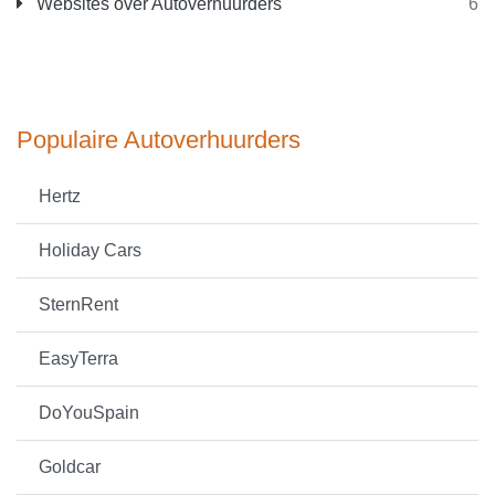
Websites over Autoverhuurders
6
Populaire Autoverhuurders
Hertz
Holiday Cars
SternRent
EasyTerra
DoYouSpain
Goldcar