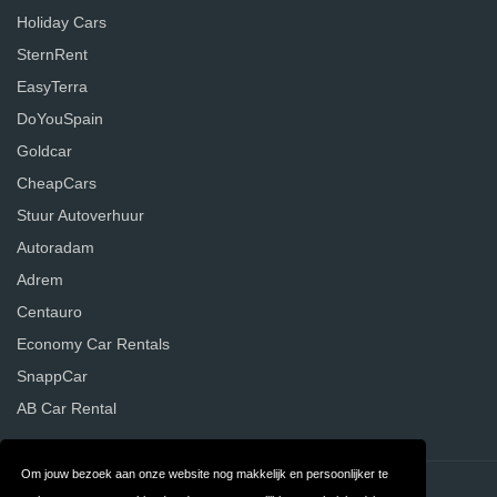
Holiday Cars
SternRent
EasyTerra
DoYouSpain
Goldcar
CheapCars
Stuur Autoverhuur
Autoradam
Adrem
Centauro
Economy Car Rentals
SnappCar
AB Car Rental
Om jouw bezoek aan onze website nog makkelijk en persoonlijker te
Contact
Privacy