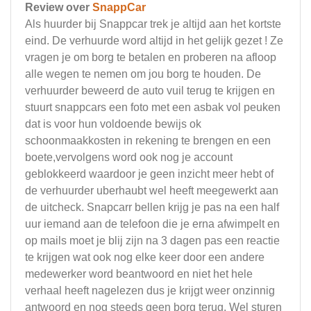
Review over
SnappCar
Als huurder bij Snappcar trek je altijd aan het kortste
eind. De verhuurde word altijd in het gelijk gezet ! Ze
vragen je om borg te betalen en proberen na afloop
alle wegen te nemen om jou borg te houden. De
verhuurder beweerd de auto vuil terug te krijgen en
stuurt snappcars een foto met een asbak vol peuken
dat is voor hun voldoende bewijs ok
schoonmaakkosten in rekening te brengen en een
boete,vervolgens word ook nog je account
geblokkeerd waardoor je geen inzicht meer hebt of
de verhuurder uberhaubt wel heeft meegewerkt aan
de uitcheck. Snapcarr bellen krijg je pas na een half
uur iemand aan de telefoon die je erna afwimpelt en
op mails moet je blij zijn na 3 dagen pas een reactie
te krijgen wat ook nog elke keer door een andere
medewerker word beantwoord en niet het hele
verhaal heeft nagelezen dus je krijgt weer onzinnig
antwoord en nog steeds geen borg terug. Wel sturen