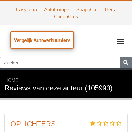
EasyTerra
AutoEurope
SnappCar
Hertz
CheapCars
Vergelijk Autoverhuurders
Tog
HOME
Reviews van deze auteur (105993)
OPLICHTERS