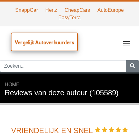
SnappCar
Hertz
CheapCars
AutoEurope
EasyTerra
Vergelijk Autoverhuurders
Tog
HOME
Reviews van deze auteur (105589)
VRIENDELIJK EN SNEL