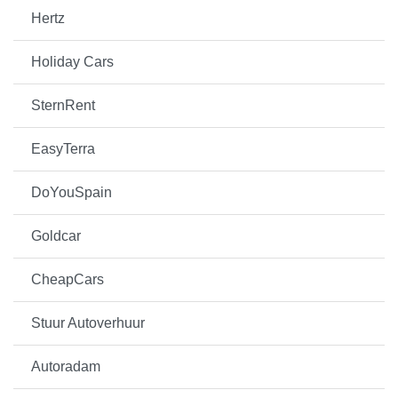
Hertz
Holiday Cars
SternRent
EasyTerra
DoYouSpain
Goldcar
CheapCars
Stuur Autoverhuur
Autoradam