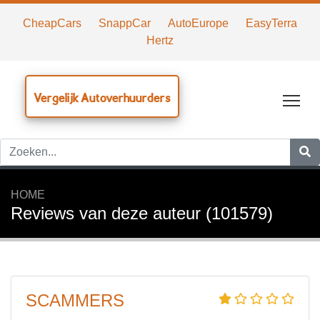
CheapCars
SnappCar
AutoEurope
EasyTerra
Hertz
Vergelijk Autoverhuurders
Tog
HOME
Reviews van deze auteur (101579)
SCAMMERS