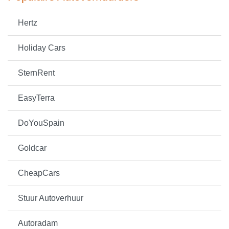
Hertz
Holiday Cars
SternRent
EasyTerra
DoYouSpain
Goldcar
CheapCars
Stuur Autoverhuur
Autoradam