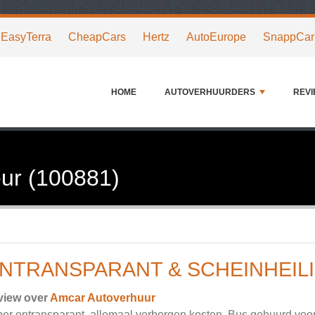
EasyTerra
CheapCars
Hertz
AutoEurope
SnappCar
HOME
AUTOVERHUURDERS
REV
ur (100881)
NTRANSPARANT & SCHEINHEIL
view over
Amcar Autoverhuur
er ontransparant, allemaal verborgen kosten. Bus gehuurd voor 