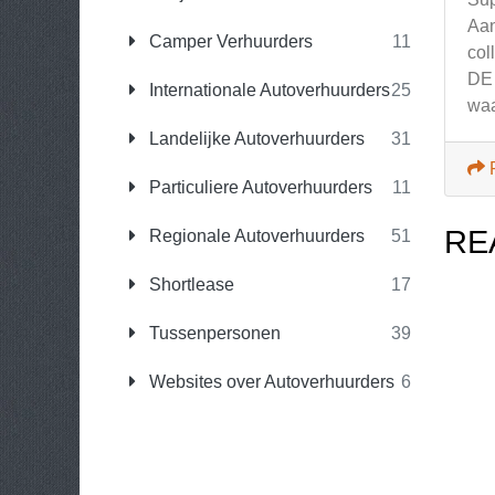
Aan
Camper Verhuurders
11
col
DE
Internationale Autoverhuurders
25
waa
Landelijke Autoverhuurders
31
Particuliere Autoverhuurders
11
RE
Regionale Autoverhuurders
51
Shortlease
17
Tussenpersonen
39
Websites over Autoverhuurders
6