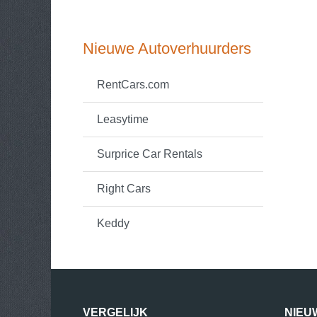
Nieuwe Autoverhuurders
RentCars.com
Leasytime
Surprice Car Rentals
Right Cars
Keddy
VERGELIJK
NIEU