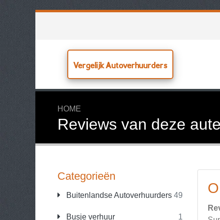
Vergelijk Autoverhuurders
HOME
Reviews van deze aute
Categorieën
O
Buitenlandse Autoverhuurders
49
Re
Busje verhuur
1
Sup