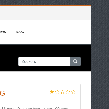
IEWS
BLOG
IG
56 euro. Krijg een factuur van 100 euro.