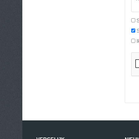
S
S
I