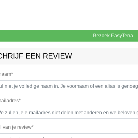
Bezoek EasyTerra
CHRIJF EEN REVIEW
 naam*
ailadres*
el van je review*