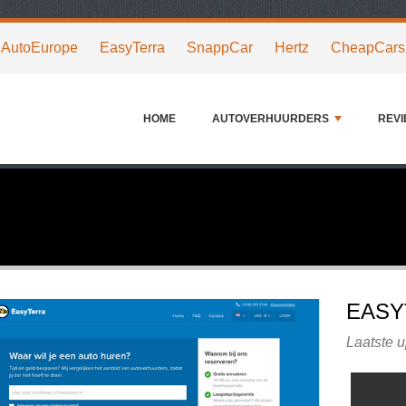
AutoEurope
EasyTerra
SnappCar
Hertz
CheapCars
HOME
AUTOVERHUURDERS
REV
EASY
Laatste u