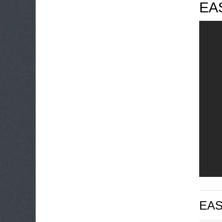
EA
EA