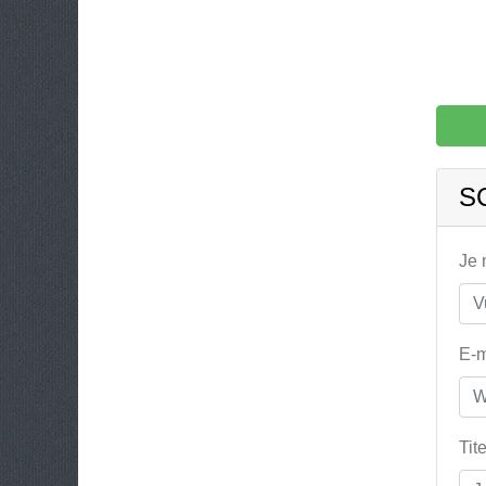
S
Je
E-m
Tit