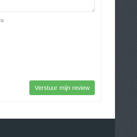
ra
Verstuur mijn review