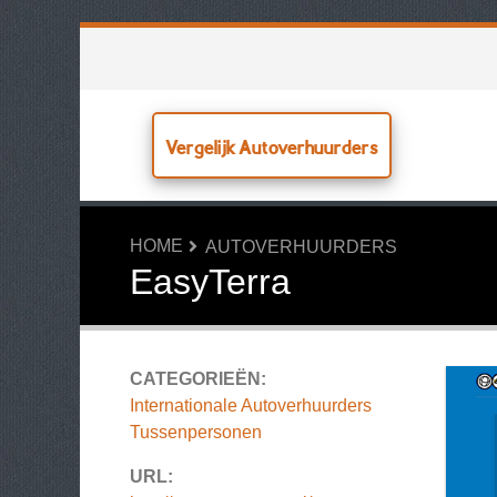
Vergelijk Autoverhuurders
HOME
AUTOVERHUURDERS
EasyTerra
CATEGORIEËN:
Internationale Autoverhuurders
Tussenpersonen
URL: