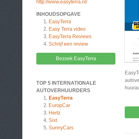
http://www.easyterra.nl/
INHOUDSOPGAVE
EasyTerra
Easy Terra video
EasyTerra
Reviews
Schrijf een review
Bezoek EasyTerra
EasyTe
autove
TOP 5 INTERNATIONALE
huurau
AUTOVERHUURDERS
EasyTerra
EuropCar
Hertz
Sixt
SunnyCars