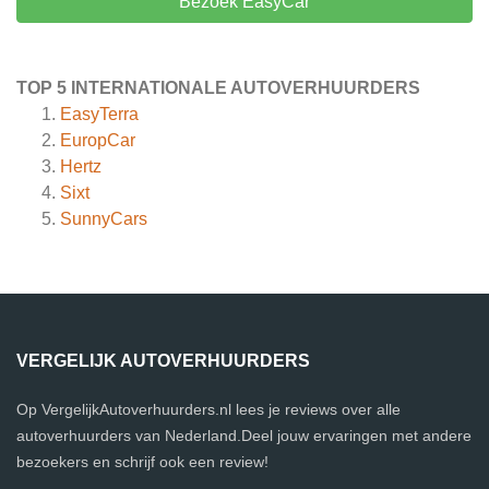
Bezoek EasyCar
TOP 5 INTERNATIONALE AUTOVERHUURDERS
EasyTerra
EuropCar
Hertz
Sixt
SunnyCars
VERGELIJK AUTOVERHUURDERS
Op VergelijkAutoverhuurders.nl lees je reviews over alle
autoverhuurders van Nederland.Deel jouw ervaringen met andere
bezoekers en schrijf ook een review!