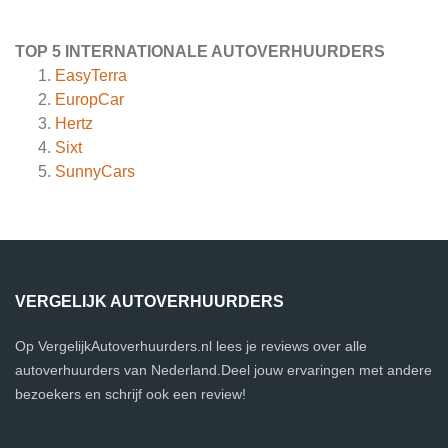
TOP 5 INTERNATIONALE AUTOVERHUURDERS
EasyTerra
EuropCar
Hertz
Sixt
SunnyCars
VERGELIJK AUTOVERHUURDERS
Op VergelijkAutoverhuurders.nl lees je reviews over alle
autoverhuurders van Nederland.Deel jouw ervaringen met andere
bezoekers en schrijf ook een review!