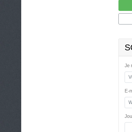
S
Je
E-m
Jou