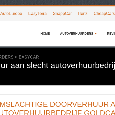
AutoEurope
EasyTerra
SnappCar
Hertz
CheapCars
HOME
AUTOVERHUURDERS
REV
URDERS
EASYCAR
r aan slecht autoverhuurbedrij
MSLACHTIGE DOORVERHUUR A
UTOVERHUURBEDRIJF GOLDC