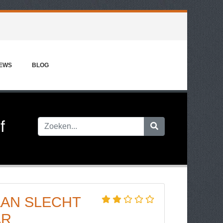
IEWS
BLOG
f
AN SLECHT
AR