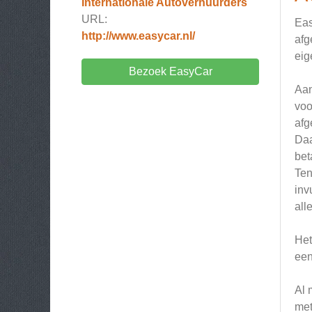
Internationale Autoverhuurders
URL:
Eas
http://www.easycar.nl/
afg
eig
Bezoek EasyCar
Aan
voo
afg
Daa
bet
Ten
inv
all
Het
een
Al 
met