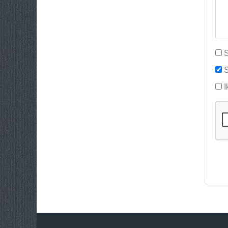
S
S
I