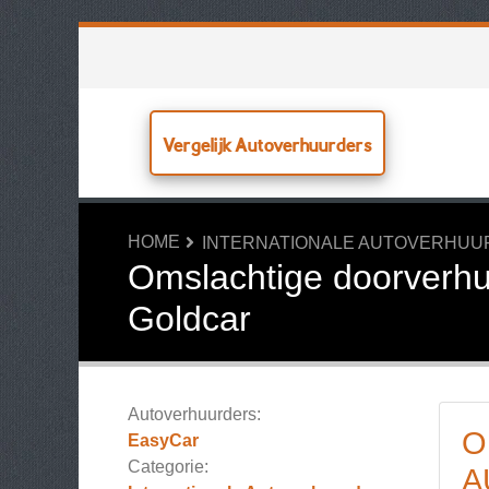
Vergelijk Autoverhuurders
HOME
INTERNATIONALE AUTOVERHU
Omslachtige doorverhuu
Goldcar
Autoverhuurders:
O
EasyCar
Categorie:
A