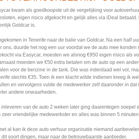
ycar kwam als goedkoopste uit de vergelijking voor autoverhuur
esloten, eigen risico afgekocht en gelijk alles via iDeal betaal
enlijk Goldcar is.
gekomen in Tenerife naar de balie van Goldcar. Na een half uu
r ons, duurde het nog een uur voordat we de auto mee konden 
ekocht via Easycar, moesten we alsnog €950 eigen risico als voo
rnaast moesten we €50 extra betalen om de auto op een ander 
alen voor de benzine in de tank. Die was inderdaad wel vol, maar
erife slechts €35. Toen ik een klacht wilde indienen kreeg ik wel
ullen en vervolgens vulde de medewerker zelf daaronder in da
erlei andere onwaarheden.
 inleveren van de auto 2 weken later ging daarentegen soepel
 zeer vriendelijke medewerkster en alles was binnen 5 minuten
met al kan ik deze auto verhuur organisatie niemand aanbevelen
 dit soort dingen, maar naar de betrouwbaarste aanbieder.