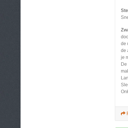
Ste
Sne
Zw
doo
de 
de 
je 
De 
mak
Lan
Sle
Onk