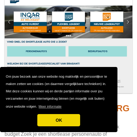
Om jouw bezoek aan onze website nog makkelijk en persoonlijker te
maken zetten we cookies (en daarmee vergelijkbare technieken) in.
Met deze cookies kunnen wij en derde partijen informatie over jou
verzamelen en jouw internetgedrag binnen (en mogelijk ook buiten)
SHORTLEASE TILBURG
#221
onze website volgen.
Meer informatie
Shortlease
OK
Shortlease personenauto's en bestelwagens voor elk
budget Zoek je een shortlease personenauto of