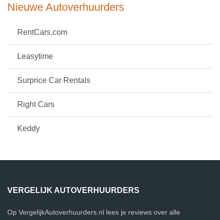
Nieuwe Autoverhuurders
RentCars.com
Leasytime
Surprice Car Rentals
Right Cars
Keddy
VERGELIJK AUTOVERHUURDERS
Op VergelijkAutoverhuurders.nl lees je reviews over alle