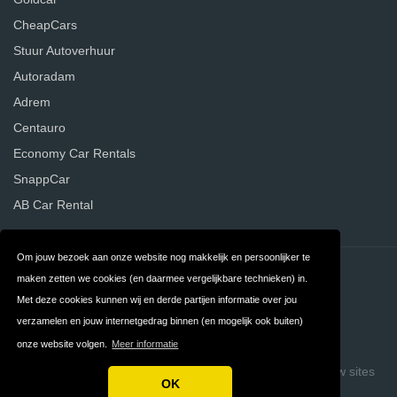
CheapCars
Stuur Autoverhuur
Autoradam
Adrem
Centauro
Economy Car Rentals
SnappCar
AB Car Rental
Om jouw bezoek aan onze website nog makkelijk en persoonlijker te
Contact
Privacy
maken zetten we cookies (en daarmee vergelijkbare technieken) in.
Met deze cookies kunnen wij en derde partijen informatie over jou
Algemene
FAQ
verzamelen en jouw internetgedrag binnen (en mogelijk ook buiten)
Voorwaarden
onze website volgen.
Meer informatie
Copyright © 2026 Vergelijk Autoverhuurders
Build review sites
OK
with ReviewTycoon