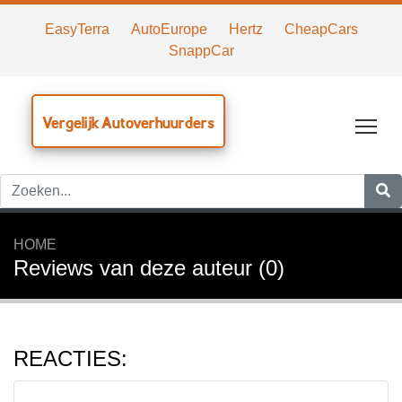
EasyTerra
AutoEurope
Hertz
CheapCars
SnappCar
Vergelijk Autoverhuurders
Tog
HOME
Reviews van deze auteur (0)
REACTIES: