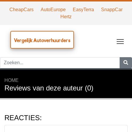
CheapCars
AutoEurope
EasyTerra
SnappCar
Hertz
Vergelijk Autoverhuurders
Tog
HOME
Reviews van deze auteur (0)
REACTIES: