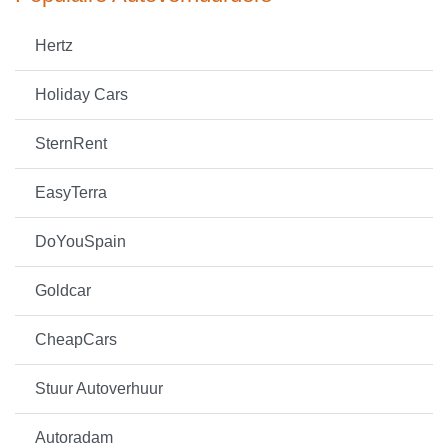
Hertz
Holiday Cars
SternRent
EasyTerra
DoYouSpain
Goldcar
CheapCars
Stuur Autoverhuur
Autoradam