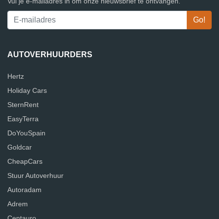
Vul je e-mailadres in om onze nieuwsbrief te ontvangen.
AUTOVERHUURDERS
Hertz
Holiday Cars
SternRent
EasyTerra
DoYouSpain
Goldcar
CheapCars
Stuur Autoverhuur
Autoradam
Adrem
Centauro