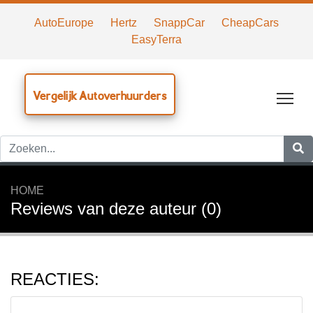
AutoEurope
Hertz
SnappCar
CheapCars
EasyTerra
Vergelijk Autoverhuurders
Tog
HOME
Reviews van deze auteur (0)
REACTIES: