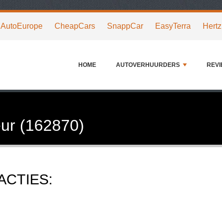
AutoEurope
CheapCars
SnappCar
EasyTerra
Hertz
HOME
AUTOVERHUURDERS
REV
ur (162870)
ACTIES: