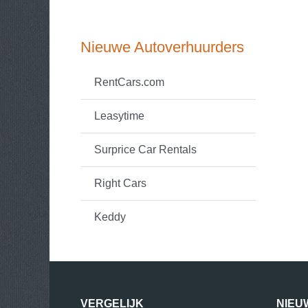
Nieuwe Autoverhuurders
RentCars.com
Leasytime
Surprice Car Rentals
Right Cars
Keddy
VERGELIJK
NIEU