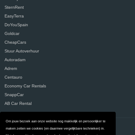
SternRent
EasyTerra
DoYouSpain
Goldcar
CheapCars
Stuur Autoverhuur
Autoradam
Adrem
Centauro
Economy Car Rentals
SnappCar
AB Car Rental
Om jouw bezoek aan onze website nog makkelijk en persoonlijker te
Contact
Privacy
maken zetten we cookies (en daarmee vergelijkbare technieken) in.