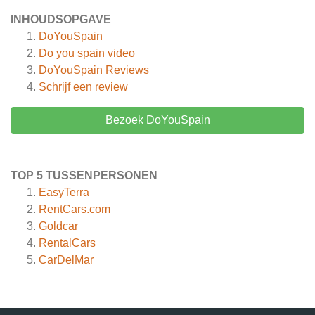
INHOUDSOPGAVE
DoYouSpain
Do you spain video
DoYouSpain
Reviews
Schrijf een review
Bezoek DoYouSpain
TOP 5 TUSSENPERSONEN
EasyTerra
RentCars.com
Goldcar
RentalCars
CarDelMar