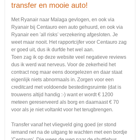
transfer en mooie auto!
Met Ryanair naar Malaga gevlogen, en ook via
Ryanair bij Centauro een auto gehuurd, en ook via
Ryanair een 'all risks' verzekering afgesloten. Je
weet maar nooit. Het rapportcijfer voor Centauro zag
er goed uit, dus ik durfde het wel aan.
Toen zag ik op deze website veel negatieve reviews
dus ik werd wat nerveus. Voor de zekerheid het
contract nog maar eens doorgelezen en daar staat
eigenlijk niets abnormaals in. Zorgen voor een
creditcard met voldoende bestedingsruimte (dat is
trouwens altijd handig :-) want er wordt € 1200
meteen gereserveerd als borg en daarnaast € 70
voor als je niet voltankt voor het terugbrengen.
Transfer vanaf het vliegveld ging goed (er stond
iemand net na de uitgang te wachten met een bordje
'Centauro'. Die wees de weg naar de shuttlebus.