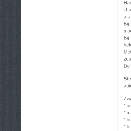
Had
cha
als
Bij
moe
Bij
hel
Met
zus
De 
Ste
aut
Zw
* n
* m
* b
* f