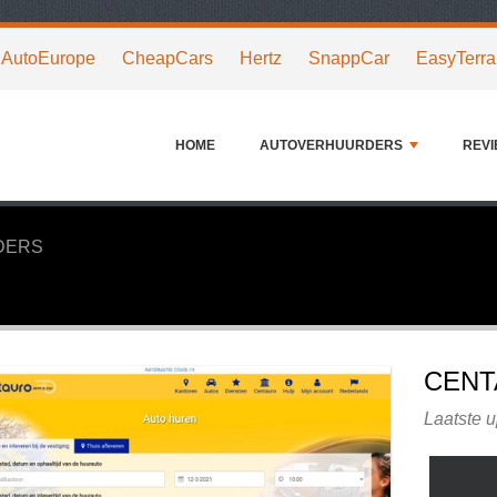
AutoEurope
CheapCars
Hertz
SnappCar
EasyTerra
HOME
AUTOVERHUURDERS
REV
DERS
CENT
Laatste u