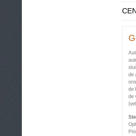
CE
G
Aut
aut
slu
de 
ons
de 
de 
(ve
Ste
Oph
Pri