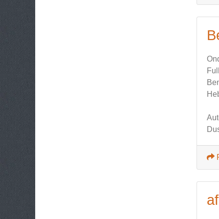
B
Ond
Ful
Ben
Heb
Aut
Dus
af