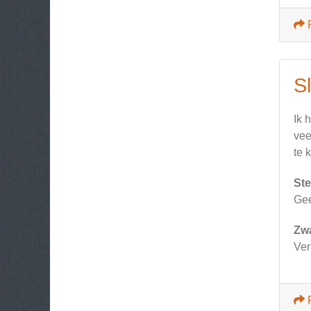
S
Ik 
vee
te 
Ste
Ge
Zw
Ver