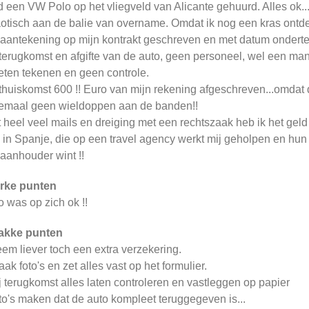
 een VW Polo op het vliegveld van Alicante gehuurd. Alles ok..
otisch aan de balie van overname. Omdat ik nog een kras ontdek
 aantekening op mijn kontrakt geschreven en met datum ondertek
 terugkomst en afgifte van de auto, geen personeel, wel een man
ten tekenen en geen controle.
 thuiskomst 600 !! Euro van mijn rekening afgeschreven...omda
emaal geen wieldoppen aan de banden!!
 heel veel mails en dreiging met een rechtszaak heb ik het gel
 in Spanje, die op een travel agency werkt mij geholpen en hun 
aanhouder wint !!
rke punten
o was op zich ok !!
akke punten
eem liever toch een extra verzekering.
aak foto's en zet alles vast op het formulier.
ij terugkomst alles laten controleren en vastleggen op papier
oto's maken dat de auto kompleet teruggegeven is...