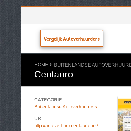
Vergelijk Autoverhuurders
HOME
BUITENLANDSE AUTOVERHUUR
Centauro
CATEGORIE:
Buitenlandse Autoverhuurders
URL:
http://autoverhuur.centauro.net/