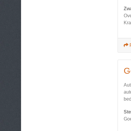
Zw
Ove
Kra
G
Aut
aut
bed
Ste
Goe