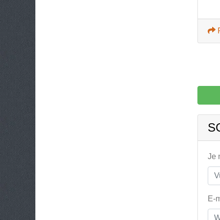
S
Je
E-m