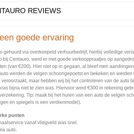
NTAURO REVIEWS
een goede ervaring
o gehuurd via overkoepeld verhuurbedrijf, hierbij volledige verz
o bij Centauro, werd er met goede verkooppraatjes op aangedro
iten (van €200). Hier niet op in gegaan, al bleef men aandringe
auto werden de velgen schoongepoetst en bekeken en werden w
 veroorzaakt, maar hebben wij bij het controleren van de auto b
kras bijna niet te zien was. Hiervoor werd €300 in rekening geb
verzekering. Tip: maak bij het huren van een auto de velgen sc
lgen en spiegels is een verdienmodel).
rke punten
aalservice vanaf vliegveld was snel.
ma auto.