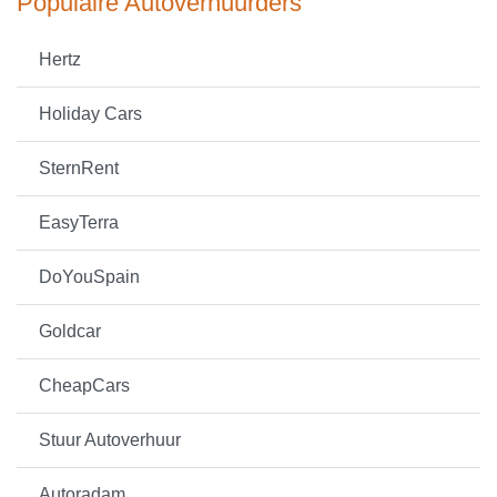
Populaire Autoverhuurders
Hertz
Holiday Cars
SternRent
EasyTerra
DoYouSpain
Goldcar
CheapCars
Stuur Autoverhuur
Autoradam