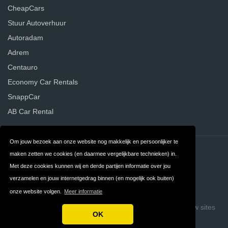
CheapCars
Stuur Autoverhuur
Autoradam
Adrem
Centauro
Economy Car Rentals
SnappCar
AB Car Rental
Om jouw bezoek aan onze website nog makkelijk en persoonlijker te
Contact
Privacy
maken zetten we cookies (en daarmee vergelijkbare technieken) in.
Met deze cookies kunnen wij en derde partijen informatie over jou
Algemene
FAQ
verzamelen en jouw internetgedrag binnen (en mogelijk ook buiten)
Voorwaarden
onze website volgen.
Meer informatie
Copyright © 2026 Vergelijk Autoverhuurders
Build review sites
OK
with ReviewTycoon