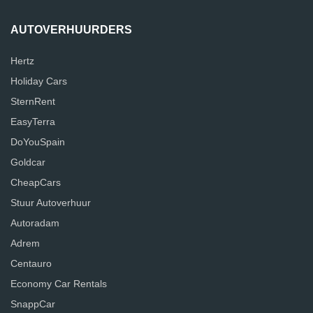
AUTOVERHUURDERS
Hertz
Holiday Cars
SternRent
EasyTerra
DoYouSpain
Goldcar
CheapCars
Stuur Autoverhuur
Autoradam
Adrem
Centauro
Economy Car Rentals
SnappCar