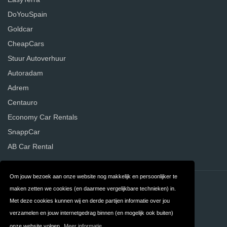
DoYouSpain
Goldcar
CheapCars
Stuur Autoverhuur
Autoradam
Adrem
Centauro
Economy Car Rentals
SnappCar
AB Car Rental
Om jouw bezoek aan onze website nog makkelijk en persoonlijker te
Contact
Privacy
maken zetten we cookies (en daarmee vergelijkbare technieken) in.
Met deze cookies kunnen wij en derde partijen informatie over jou
Algemene
FAQ
verzamelen en jouw internetgedrag binnen (en mogelijk ook buiten)
Voorwaarden
onze website volgen.
Meer informatie