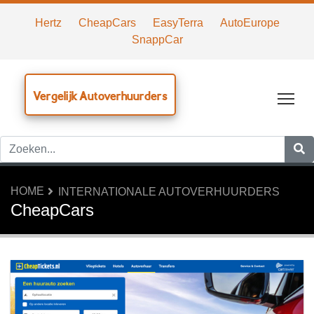
Hertz
CheapCars
EasyTerra
AutoEurope
SnappCar
Vergelijk Autoverhuurders
Tog
HOME
INTERNATIONALE AUTOVERHUURDERS
CheapCars