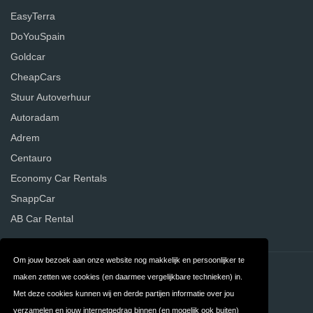
EasyTerra
DoYouSpain
Goldcar
CheapCars
Stuur Autoverhuur
Autoradam
Adrem
Centauro
Economy Car Rentals
SnappCar
AB Car Rental
Om jouw bezoek aan onze website nog makkelijk en persoonlijker te
Contact
Privacy
maken zetten we cookies (en daarmee vergelijkbare technieken) in.
Met deze cookies kunnen wij en derde partijen informatie over jou
Algemene
FAQ
verzamelen en jouw internetgedrag binnen (en mogelijk ook buiten)