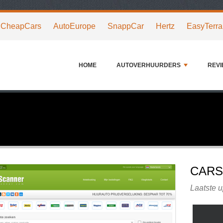
CheapCars
AutoEurope
SnappCar
Hertz
EasyTerra
HOME
AUTOVERHUURDERS
REV
CARS
Laatste u