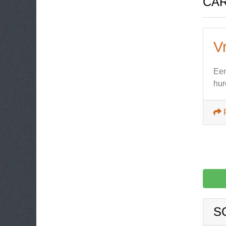
CA
V
Een
hur
S