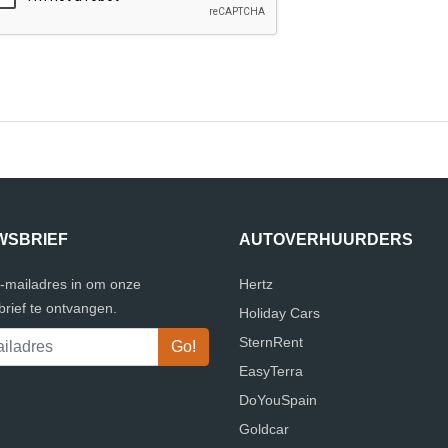
WSBRIEF
AUTOVERHUURDERS
e-mailadres in om onze
Hertz
rief te ontvangen.
Holiday Cars
SternRent
EasyTerra
DoYouSpain
Goldcar