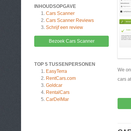
INHOUDSOPGAVE
Cars Scanner
Cars Scanner
Reviews
Schrijf een review
Bezoek Cars Scanner
TOP 5 TUSSENPERSONEN
We onl
EasyTerra
RentCars.com
cars a
Goldcar
RentalCars
CarDelMar