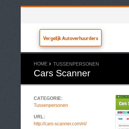
Vergelijk Autoverhuurders
HOME
TUSSENPERSONEN
Cars Scanner
CATEGORIE:
Tussenpersonen
URL:
http://cars-scanner.com/nl/