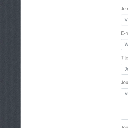
Je
E-m
Tit
Jou
Jou