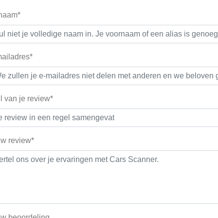
 naam*
ailadres*
el van je review*
w review*
w beoordeling